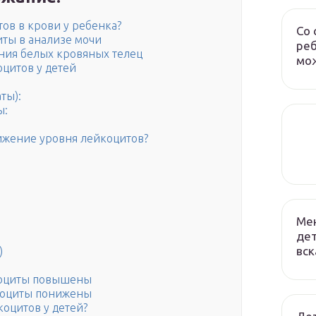
ов в крови у ребенка?
Со 
ты в анализе мочи
реб
ния белых кровяных телец
мож
оцитов у детей
ты):
ы:
ижение уровня лейкоцитов?
Мен
дет
вс
)
оциты повышены
оциты понижены
оцитов у детей?