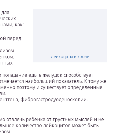
 для
ческих
нами, как:
ной перед
ализом
енком,
Лейкоциты в крови
енных
о попадание еды в желудок способствует
отмечается наибольший показатель. К тому же
 Именно поэтому и существует определенные
ви.
ентгена, фиброгастродуоденоскопии.
о отвлечь ребенка от грустных мыслей и не
льшое количество лейкоцитов может быть
изом.