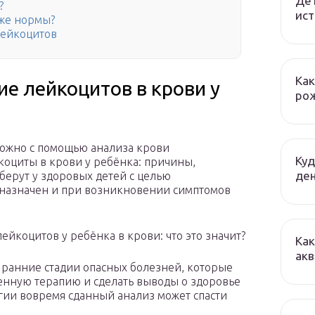
Дет
?
ист
иже нормы?
лейкоцитов
Как
е лейкоцитов в крови у
ро
можно с помощью анализа крови
Куд
оциты в крови у ребёнка: причины,
де
 берут у здоровых детей с целью
 назначен и при возникновении симптомов
коцитов у ребёнка в крови: что это значит?
Как
акв
 ранние стадии опасных болезней, которые
енную терапию и сделать выводы о здоровье
огии вовремя сданный анализ может спасти