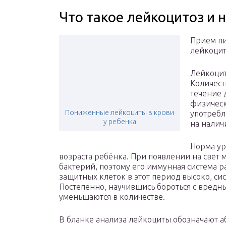
Что такое лейкоцитоз и 
Прием п
лейкоци
Лейкоцит
Количест
течение 
физическ
Пониженные лейкоциты в крови
употребл
у ребенка
на налич
Норма ур
возраста ребёнка. При появлении на свет 
бактерий, поэтому его иммунная система р
защитных клеток в этот период высоко, си
Постепенно, научившись бороться с вредн
уменьшаются в количестве.
В бланке анализа лейкоциты обозначают а