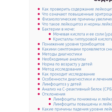
Как проверить содержание лейкоцит
Что означают повышенные эритроци
Физиологические причины увеличе
Что такое лейкоцитоз и нормы лейк
Бактерии в моче:
Мочевая кислота и ее соли (ура
Кристаллы гиппуровой кислот
Понижение уровня тромбоцитов
Какими симптомами проявляется сн
Методы диагностики
Необходимые анализы
Норма по возрасту у детей
Метод исследования
Как проходит исследование
Особенности диагностики и лечения
Лимфоцитоз у детей
Анализ на С-реактивный белок (СРБ
Отклонения
Лимфоциты понижены и лейк
Лимфоциты повышены и лейк
Какие причины падения уровня лейк