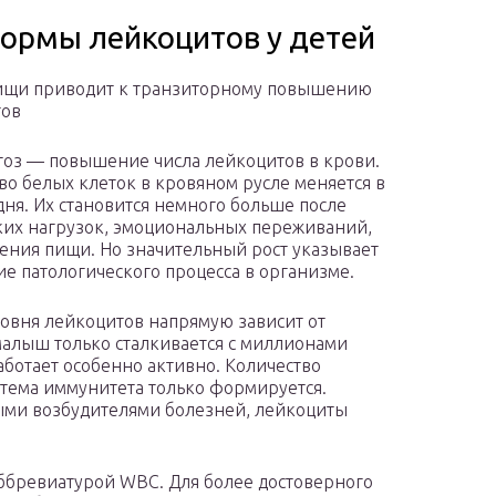
нормы лейкоцитов у детей
ищи приводит к транзиторному повышению
тов
оз — повышение числа лейкоцитов в крови.
во белых клеток в кровяном русле меняется в
дня. Их становится немного больше после
их нагрузок, эмоциональных переживаний,
ения пищи. Но значительный рост указывает
ие патологического процесса в организме.
овня лейкоцитов напрямую зависит от
малыш только сталкивается с миллионами
аботает особенно активно. Количество
стема иммунитета только формируется.
ыми возбудителями болезней, лейкоциты
ббревиатурой WBC. Для более достоверного