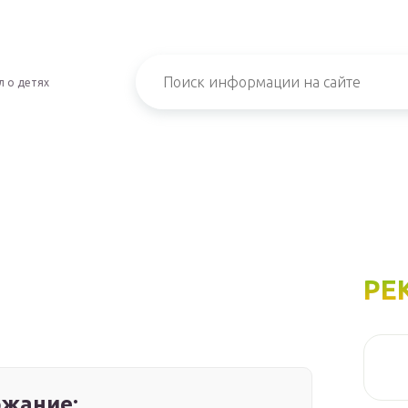
л о детях
РЕ
жание: