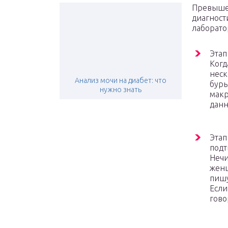
Превыше
диагност
лаборато
Этап
Когд
неск
Анализ мочи на диабет: что
буры
нужно знать
макр
данн
Этап
подт
Нечи
женщ
пишу
Если
гово