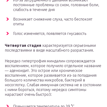
Из-за затрудненного дыхания возникают
постоянные проблемы со сном, головные боли,
слабость в течение дня
Возникает снижение слуха, часто беспокоят
отиты
Голос изменяется, появляется гнусавость
Четвертая стадия
характеризуется серьезными
последствиями в виде масштабного разрастания.
Нередко гипертрофия миндалин сопровождается
воспалением, которое получило отдельное название
— аденоидит. Это острое или хроническое
воспаление, которое развивается из-за попадания
большого количества микробов, бактерий в
носоглотку. Слабая иммунная система не в состоянии
с ними бороться, поэтому нередко симптомы
нарастают очень быстро3:
Повышается температура до 39 °C