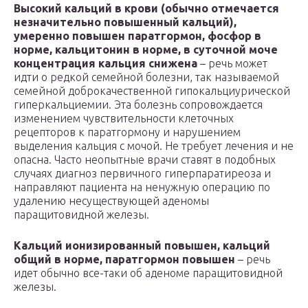
Высокий кальций в крови (обычно отмечается
незначительно повышенный кальций),
умеренно повышен паратгормон, фосфор в
норме, кальцитонин в норме, в суточной моче
концентрация кальция снижена
– речь может
идти о редкой семейной болезни, так называемой
семейной доброкачественной гипокальциурической
гиперкальциемии. Эта болезнь сопровождается
изменением чувствительности клеточных
рецепторов к паратгормону и нарушением
выделения кальция с мочой. Не требует лечения и не
опасна. Часто неопытные врачи ставят в подобных
случаях диагноз первичного гиперпаратиреоза и
направляют пациента на ненужную операцию по
удалению несуществующей аденомы
паращитовидной железы.
Кальций ионизированный повышен, кальций
общий в норме, паратгормон повышен
– речь
идет обычно все-таки об аденоме паращитовидной
железы.