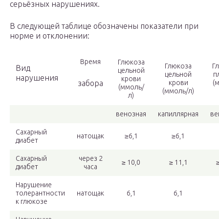
серьёзных нарушениях.
В следующей таблице обозначены показатели при
норме и отклонении:
Время
Глюкоза
Глюкоза
Г
Вид
цельной
цельной
п
нарушения
крови
забора
крови
(
(ммоль/
(ммоль/л)
л)
венозная
капиллярная
ве
Сахарный
натощак
≥6,1
≥6,1
диабет
Сахарный
через 2
≥ 10,0
≥ 11,1
диабет
часа
Нарушение
толерантности
натощак
6,1
6,1
к глюкозе