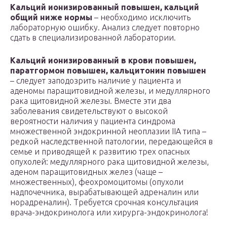
Кальций ионизированный повышен, кальций
общий ниже нормы
– необходимо исключить
лабораторную ошибку. Анализ следует повторно
сдать в специализированной лаборатории.
Кальций ионизированный в крови повышен,
паратгормон повышен, кальцитонин повышен
– следует заподозрить наличие у пациента и
аденомы паращитовидной железы, и медуллярного
рака щитовидной железы. Вместе эти два
заболевания свидетельствуют о высокой
вероятности наличия у пациента синдрома
множественной эндокринной неоплазии IIА типа –
редкой наследственной патологии, передающейся в
семье и приводящей к развитию трех опасных
опухолей: медуллярного рака щитовидной железы,
аденом паращитовидных желез (чаще –
множественных), феохромоцитомы (опухоли
надпочечника, вырабатывающей адреналин или
норадреналин). Требуется срочная консультация
врача-эндокринолога или хирурга-эндокринолога!